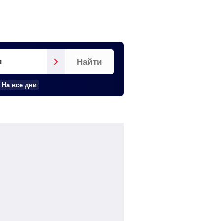
и
Найти
На все дни