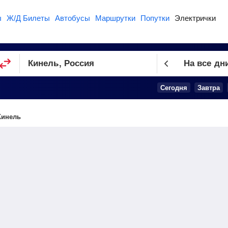
ы
Ж/Д Билеты
Автобусы
Маршрутки
Попутки
Электрички
На все дн
Сегодня
Завтра
Кинель