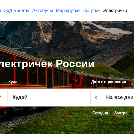
ы
Ж/Д Билеты
Автобусы
Маршрутки
Попутки
Электрички
электричек России
Куда
Дата отправления
Куда
?
На все дни
Сегодня
Завтра