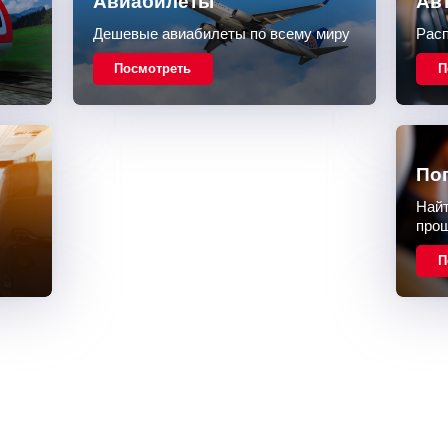
Авиабилеты
Ав
Дешевые авиабилеты по всему миру
Расп
Посмотреть
П
По
Найт
про
П