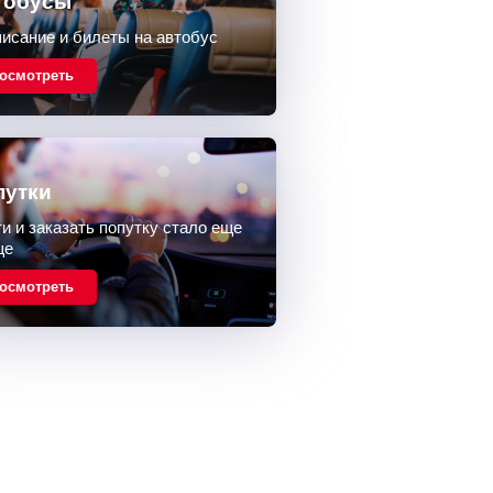
тобусы
исание и билеты на автобус
осмотреть
путки
и и заказать попутку стало еще
ще
осмотреть