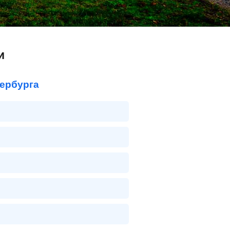
и
тербурга