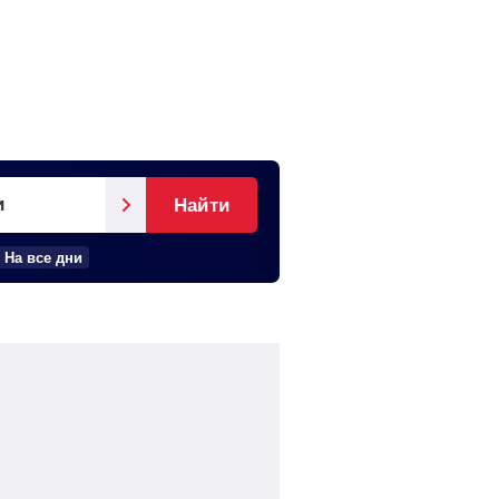
и
Найти
На все дни