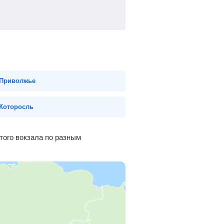
Приволжье
Которосль
того вокзала по разным