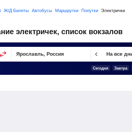
ы
Ж/Д Билеты
Автобусы
Маршрутки
Попутки
Электрички
ние электричек, список вокзалов
На все дн
Сегодня
Завтра