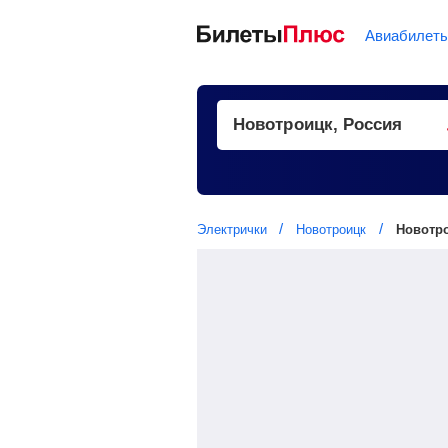
Авиабилет
Электрички
Новотроицк
Новотро