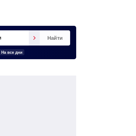
и
Найти
На все дни