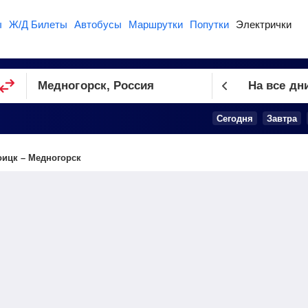
ы
Ж/Д Билеты
Автобусы
Маршрутки
Попутки
Электрички
На все дн
Сегодня
Завтра
ицк – Медногорск